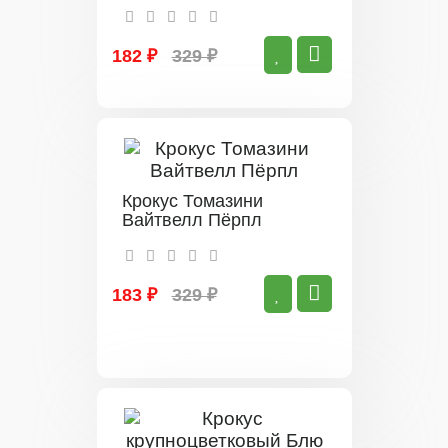
182 ₽
329 ₽
Крокус Томазини
Вайтвелл Пёрпл
183 ₽
329 ₽